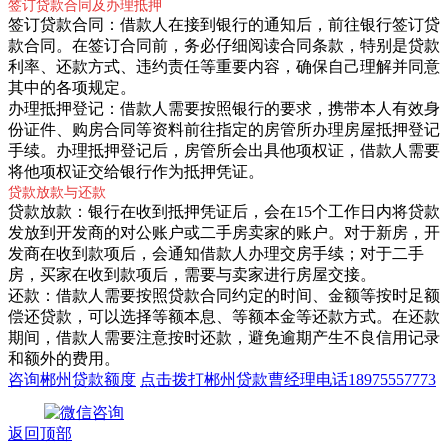
签订贷款合同及办理抵押
签订贷款合同：借款人在接到银行的通知后，前往银行签订贷
款合同。在签订合同前，务必仔细阅读合同条款，特别是贷款
利率、还款方式、违约责任等重要内容，确保自己理解并同意
其中的各项规定。
办理抵押登记：借款人需要按照银行的要求，携带本人有效身
份证件、购房合同等资料前往指定的房管所办理房屋抵押登记
手续。办理抵押登记后，房管所会出具他项权证，借款人需要
将他项权证交给银行作为抵押凭证。
贷款放款与还款
贷款放款：银行在收到抵押凭证后，会在15个工作日内将贷款
发放到开发商的对公账户或二手房卖家的账户。对于新房，开
发商在收到款项后，会通知借款人办理交房手续；对于二手
房，买家在收到款项后，需要与卖家进行房屋交接。
还款：借款人需要按照贷款合同约定的时间、金额等按时足额
偿还贷款，可以选择等额本息、等额本金等还款方式。在还款
期间，借款人需要注意按时还款，避免逾期产生不良信用记录
和额外的费用。
咨询郴州贷款额度
点击拨打郴州贷款曹经理电话18975557773
返回顶部