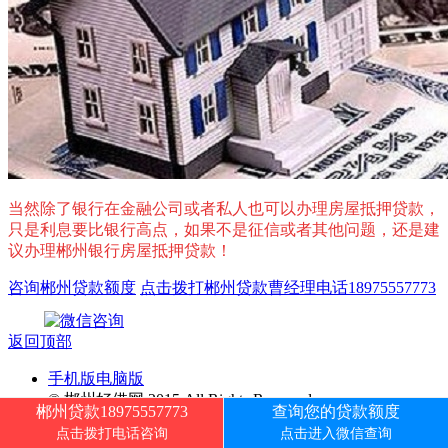
当然除了银行在金融公司或者私人也可以办理房屋抵押贷款，
只是利息要比银行高点，如果不是征信或者其他问题，还是建
议办理郴州银行房屋抵押贷款！
咨询郴州贷款额度
点击拨打郴州贷款曹经理电话18975557773
返回顶部
手机版
电脑版
© 郴州好借网 2015 All Rights Reserved.
郴州贷款18975557773
查询您的贷款额度
代哥seo
-
Powered by DouPHP
湘ICP备2022008347号-1
点击拨打电话咨询
点击进入微信查询